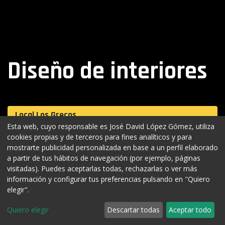
Diseño de interiores
Local Los Grecos
Esta web, cuyo responsable es José David López Gómez, utiliza
Local Muñeco de Nieve
cookies propias y de terceros para fines analíticos y para
mostrarte publicidad personalizada en base a un perfil elaborado
Ático Muebles San Francisco
a partir de tus hábitos de navegación (por ejemplo, páginas
visitadas). Puedes aceptarlas todas, rechazarlas o ver más
información y configurar tus preferencias pulsando en "Quiero
Diseño 3D del proyecto
elegir".
Quiero elegir
Descartar todas
Aceptar todo